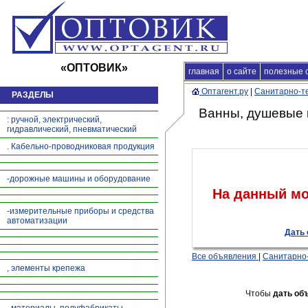
«ОПТОВИК»
главная
Главная
о сайте
|
продажа продукц
полезные 
Оптагент.ру
|
Санитарно-те
РАЗДЕЛЫ
Ванны, душевые 
: ручной, электрический,
гидравлический, пневматический
. Кабельно-проводниковая продукция
-дорожные машины и оборудование
На данный мо
-измерительные приборы и средства
автоматизации
Дать 
Все объявления
|
Санитарно-
, элементы крепежа
Чтобы
дать об