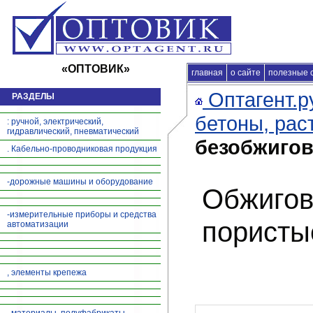
«ОПТОВИК»
главная
Главная
о сайте
|
продажа продукц
полезные 
Оптагент.р
РАЗДЕЛЫ
бетоны, рас
: ручной, электрический,
гидравлический, пневматический
безобжигов
. Кабельно-проводниковая продукция
-дорожные машины и оборудование
Обжигов
-измерительные приборы и средства
пористы
автоматизации
, элементы крепежа