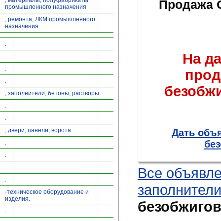
, материалы, полуфабрикаты
Продажа 
промышленного назначения
, ремонта, ЛКМ промышленного
назначения
.
На д
.
.
прод
.
безобж
, заполнители, бетоны, растворы.
.
.
, двери, панели, ворота.
Дать объя
без
.
.
.
Все объявл
.
заполнители
-техническое оборудование и
изделия.
безобжигов
.