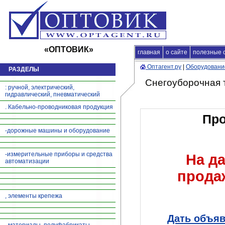
«ОПТОВИК»
главная
Главная
о сайте
|
продажа продукц
полезные 
Оптагент.ру
|
Оборудование
РАЗДЕЛЫ
Снегоуборочная 
: ручной, электрический,
гидравлический, пневматический
. Кабельно-проводниковая продукция
Про
-дорожные машины и оборудование
-измерительные приборы и средства
На д
автоматизации
прода
, элементы крепежа
Дать объяв