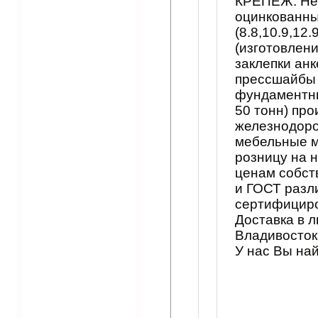
КРЕПЕЖ: Нер
оцинкованны
(8.8,10.9,12
(изготовлен
заклепки ан
прессшайбы 
фундаментны
50 тонн) пр
железнодоро
мебельные м
розницу на 
ценам собст
и ГОСТ разл
сертифицир
Доставка в 
Владивосток
У нас Вы на