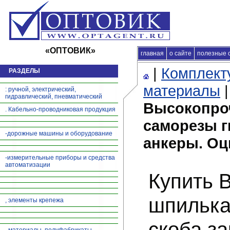
«ОПТОВИК»
главная
Главная
о сайте
|
продажа продукц
полезные 
|
Комплект
РАЗДЕЛЫ
материалы
: ручной, электрический,
гидравлический, пневматический
Высокопро
. Кабельно-проводниковая продукция
саморезы г
-дорожные машины и оборудование
анкеры. О
-измерительные приборы и средства
автоматизации
Купить 
шпилька
, элементы крепежа
скоба з