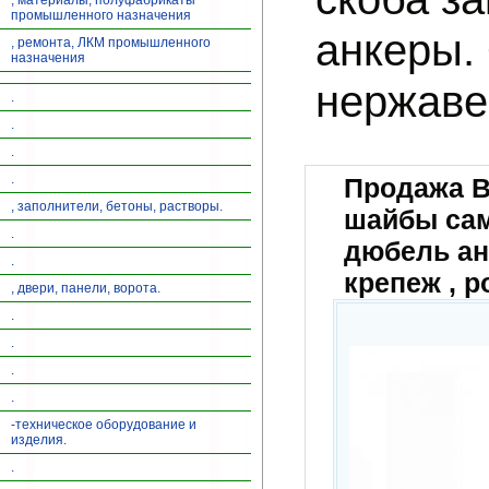
, материалы, полуфабрикаты
промышленного назначения
анкеры.
, ремонта, ЛКМ промышленного
назначения
нержав
.
.
.
.
Продажа В
, заполнители, бетоны, растворы.
шайбы сам
.
дюбель а
.
крепеж , р
, двери, панели, ворота.
.
.
.
.
-техническое оборудование и
изделия.
.