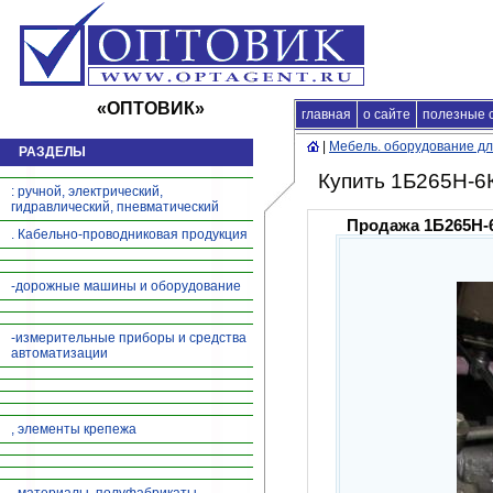
«ОПТОВИК»
главная
Главная
о сайте
|
продажа продукц
полезные 
|
Мебель. оборудование дл
РАЗДЕЛЫ
Купить 1Б265Н-6
: ручной, электрический,
гидравлический, пневматический
Продажа 1Б265Н-6
. Кабельно-проводниковая продукция
-дорожные машины и оборудование
-измерительные приборы и средства
автоматизации
, элементы крепежа