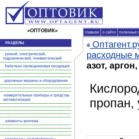
«ОПТОВИК»
главная
Главная
о сайте
|
продажа продукц
полезные 
Оптагент.р
РАЗДЕЛЫ
расходные 
: ручной, электрический,
гидравлический, пневматический
азот, аргон
. Кабельно-проводниковая продукция
-дорожные машины и оборудование
Кислород
-измерительные приборы и средства
пропан,
автоматизации
, элементы крепежа